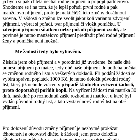
já bych si pak chtěla nechat rodné příjmení a připojit partnerovo.
Shodneme se i na tom, že je lepší pořadí první rodné a pak
manželovo příjmení, proto je praktičtější této změny dosáhnout
zrovna. V žádosti o změnu lze zvolit jakoukoli variantu zdvojení
příjmení, vybrat si pořadí, tvar příjmení či vložit pomlčku.
U
zdvojení příjmení sňatkem nelze pořadí příjmení zvolit,
ale
povinně je nutno manželovo příjmení předřadit před rodné příjmení
ženy a pomlčka není možná.
Mé žádosti tedy bylo vyhověno.
Získala jsem obě příjmení a v porodnici již uvedeme, že naše dítě
ponese příjmení po matce, tedy obě naše příjmení. Je potřeba počítat
se změnou rodného listu a veškerých dokladů. Při podání žádosti se
vybírá správní poplatek 1000 Kč, je nutno doložit původní rodný
list, který již nebude vrácen
v případě kladného vyřízení žádosti,
proto doporučuji pořídit kopii.
Na vyřízení žádosti má matrika 30
dnů, následně po rozhodnutí zašle rozhodnutí matrice, u které byl
vydán původní rodný list, a tato vystaví nový rodný list na obě
příjmení.
Pro doložení důvodu změny příjmení je nezbytné prokázat
těhotenství a otcovství dítěte, k žádosti jsem proto doložila
těhotenskou průkazku a s partnerem jsme na matrice učinili