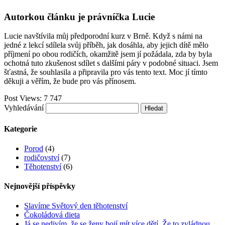
Autorkou článku je právníčka Lucie
Lucie navštívila můj předporodní kurz v Brně. Když s námi na
jedné z lekcí sdílela svůj příběh, jak dosáhla, aby jejich dítě mělo
příjmení po obou rodičích, okamžitě jsem jí požádala, zda by byla
ochotná tuto zkušenost sdílet s dalšími páry v podobné situaci. Jsem
šťastná, že souhlasila a připravila pro vás tento text. Moc jí tímto
děkuji a věřím, že bude pro vás přínosem.
Post Views:
7 747
Vyhledávání
Kategorie
Porod
(4)
rodičovství
(7)
Těhotenství
(6)
Nejnovější příspěvky
Slavíme Světový den těhotenství
Čokoládová dieta
Já se nedivím, že se ženy bojí mít více dětí. Že to zvládnou,