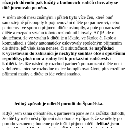
různých důvodů pak každý z budoucích rodičů chce, aby se
dítě jmenovalo po něm.
V mém okolí mezi známými i přáteli bylo více žen, které buď
samozřejmě přistoupily k pojmenování dítěte po partnerovi, nebo
partnerovi ve sporu o příjmení dítěte ustoupily, a poté po narození
dítěte a rozpadu vztahu tohoto rozhodnutí litovaly. Ať již jde o
skutečnost, že ve vztahu k dítěti je u lékaře, ve školce či škole a
komunikaci s úřady automaticky oslovovaly společným příjmením
dle dítěte, jež však žena nenese, či o skutečnost, že
například
k vycestování do zahraničí je nezbytný souhlas otce s opuštěním
republiky, plná moc a rodný list k prokázání rodičovství
k dítěti.
Jestliže následný rozchod partnerů po narození dítěte není
v dobrém a otec se rozhodne matce komplikovat život, přes rozdílné
příjmení matky a dítěte to jde velmi snadno.
Jediný způsob je odletět porodit do Španělska.
Když jsem sama otěhotněla, s partnerem jsme se na začátku dohodli,
že dítě by mělo nést příjmení nás obou a v případě, že se někdy po
porodu vezmeme, budeme poté řešit i příjmení dětí.
Jelikož jsem