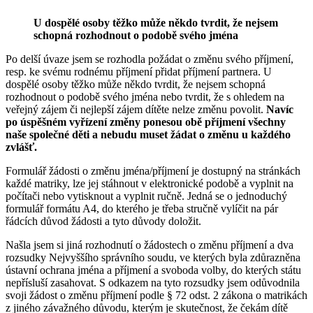
U dospělé osoby těžko může někdo tvrdit, že nejsem
schopná rozhodnout o podobě svého jména
Po delší úvaze jsem se rozhodla požádat o změnu svého příjmení,
resp. ke svému rodnému příjmení přidat příjmení partnera. U
dospělé osoby těžko může někdo tvrdit, že nejsem schopná
rozhodnout o podobě svého jména nebo tvrdit, že s ohledem na
veřejný zájem či nejlepší zájem dítěte nelze změnu povolit.
Navíc
po úspěšném vyřízení změny ponesou obě příjmení všechny
naše společné děti a nebudu muset žádat o změnu u každého
zvlášť.
Formulář žádosti o změnu jména/příjmení je dostupný na stránkách
každé matriky, lze jej stáhnout v elektronické podobě a vyplnit na
počítači nebo vytisknout a vyplnit ručně. Jedná se o jednoduchý
formulář formátu A4, do kterého je třeba stručně vylíčit na pár
řádcích důvod žádosti a tyto důvody doložit.
Našla jsem si jiná rozhodnutí o žádostech o změnu příjmení a dva
rozsudky Nejvyššího správního soudu, ve kterých byla zdůrazněna
ústavní ochrana jména a příjmení a svoboda volby, do kterých státu
nepřísluší zasahovat. S odkazem na tyto rozsudky jsem odůvodnila
svoji žádost o změnu příjmení podle § 72 odst. 2 zákona o matrikách
z jiného závažného důvodu, kterým je skutečnost, že čekám dítě