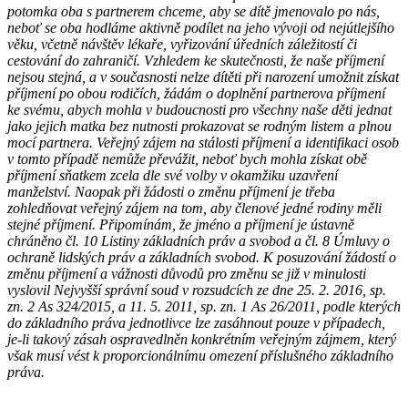
potomka oba s partnerem chceme, aby se dítě jmenovalo po nás,
neboť se oba hodláme aktivně podílet na jeho vývoji od nejútlejšího
věku, včetně návštěv lékaře, vyřizování úředních záležitostí či
cestování do zahraničí. Vzhledem ke skutečnosti, že naše příjmení
nejsou stejná, a v současnosti nelze dítěti při narození umožnit získat
příjmení po obou rodičích, žádám o doplnění partnerova příjmení
ke svému, abych mohla v budoucnosti pro všechny naše děti jednat
jako jejich matka bez nutnosti prokazovat se rodným listem a plnou
mocí partnera. Veřejný zájem na stálosti příjmení a identifikaci osob
v tomto případě nemůže převážit, neboť bych mohla získat obě
příjmení sňatkem zcela dle své volby v okamžiku uzavření
manželství. Naopak při žádosti o změnu příjmení je třeba
zohledňovat veřejný zájem na tom, aby členové jedné rodiny měli
stejné příjmení. Připomínám, že jméno a příjmení je ústavně
chráněno čl. 10 Listiny základních práv a svobod a čl. 8 Úmluvy o
ochraně lidských práv a základních svobod. K posuzování žádostí o
změnu příjmení a vážnosti důvodů pro změnu se již v minulosti
vyslovil Nejvyšší správní soud v rozsudcích ze dne 25. 2. 2016, sp.
zn. 2 As 324/2015, a 11. 5. 2011, sp. zn. 1 As 26/2011, podle kterých
do základního práva jednotlivce lze zasáhnout pouze v případech,
je-li takový zásah ospravedlněn konkrétním veřejným zájmem, který
však musí vést k proporcionálnímu omezení příslušného základního
práva.