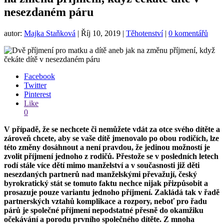
nesezdaném páru
autor:
Majka Staňková
|
Říj 10, 2019
|
Těhotenství
|
0 komentářů
Facebook
Twitter
Pinterest
Like
0
V případě, že se nechcete či nemůžete vdát za otce svého dítěte a
zároveň chcete, aby se vaše dítě jmenovalo po obou rodičích, lze
této změny dosáhnout a není pravdou, že jedinou možností je
zvolit příjmení jednoho z rodičů. Přestože se v posledních letech
rodí stále více dětí mimo manželství a v současnosti již děti
nesezdaných partnerů nad manželskými převažují, český
byrokratický stát se tomuto faktu nechce nijak přizpůsobit a
prosazuje pouze variantu jednoho příjmení. Zakládá tak v řadě
partnerských vztahů komplikace a rozpory, neboť pro řadu
párů je společné příjmení nepodstatné přesně do okamžiku
očekávání a porodu prvního společného dítěte. Z mnoha