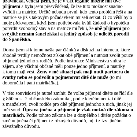
právnička, věděla jsem, že je v ČR legálně možné mít dvě
příjmení
a byla jsem přesvědčená, že lze tuto možnost snadno
vyřídit na matrice. Určitě nebudu první, kdo tento problém řeší a na
matrice se již s takovým požadavkem museli setkat. O co větší bylo
moje překvapení, když jsem potřebovala kvůli žádosti o hypotéku
potvrdit svobodný stav a na matrice mi řekli, že
obě příjmení pro
své dítě nemám šanci získat a jediný způsob je odletět porodit
do Španělska.
Doma jsem si k tomu našla pár článků a diskuzí na internetu, které
shodně tvrdily nemožnost získat obě příjmení a nutnost zvolit pouze
příjmení jednoho z rodičů. Podle instrukce Ministerstva vnitra je
zájem, aby všichni občané měli pouze jedno příjmení, a matriky
k tomu mají vést.
Ženy v mé situaci pak mají nutit partnera do
svatby nebo se podvolit a pojmenovat dítě dle muže
(to mi
doporučila i paní matrikářka).
V této souvislosti je nutné zmínit, že volba příjmení dítěte se řídí dle
§ 860 odst. 2 občanského zákoníku, podle kterého není-li dítě
z manželství, zvolí rodiče pro dítě příjmení jednoho z nich, jinak jej
určí soud.
Úprava jména a příjmení je však možná dle zákona o
matrikách.
Podle tohoto zákona lze u dospělého i dítěte požádat o
změnu jména či příjmení z různých důvodů, mj. i z tzv. jiného
závažného důvodu.