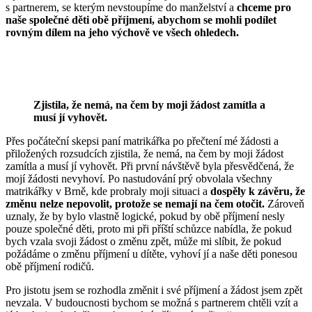
s partnerem, se kterým nevstoupíme do manželství a
chceme pro
naše společné děti obě příjmení, abychom se mohli podílet
rovným dílem na jeho výchově ve všech ohledech.
Zjistila, že nemá, na čem by moji žádost zamítla a
musí jí vyhovět.
Přes počáteční skepsi paní matrikářka po přečtení mé žádosti a
přiložených rozsudcích zjistila, že nemá, na čem by moji žádost
zamítla a musí jí vyhovět. Při první návštěvě byla přesvědčená, že
mojí žádosti nevyhoví. Po nastudování prý obvolala všechny
matrikářky v Brně, kde probraly moji situaci a
dospěly k závěru, že
změnu nelze nepovolit, protože se nemají na čem otočit.
Zároveň
uznaly, že by bylo vlastně logické, pokud by obě příjmení nesly
pouze společné děti, proto mi při příští schůzce nabídla, že pokud
bych vzala svoji žádost o změnu zpět, může mi slíbit, že pokud
požádáme o změnu příjmení u dítěte, vyhoví jí a naše děti ponesou
obě příjmení rodičů.
Pro jistotu jsem se rozhodla změnit i své příjmení a žádost jsem zpět
nevzala. V budoucnosti bychom se možná s partnerem chtěli vzít a