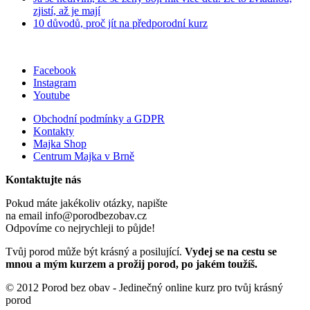
zjistí, až je mají
10 důvodů, proč jít na předporodní kurz
Facebook
Instagram
Youtube
Obchodní podmínky a GDPR
Kontakty
Majka Shop
Centrum Majka v Brně
Kontaktujte nás
Pokud máte jakékoliv otázky, napište
na email info@porodbezobav.cz
Odpovíme co nejrychleji to půjde!
Tvůj porod může být krásný a posilující.
Vydej se na cestu se
mnou a mým kurzem a prožij porod, po jakém toužíš.
© 2012 Porod bez obav - Jedinečný online kurz pro tvůj krásný
porod