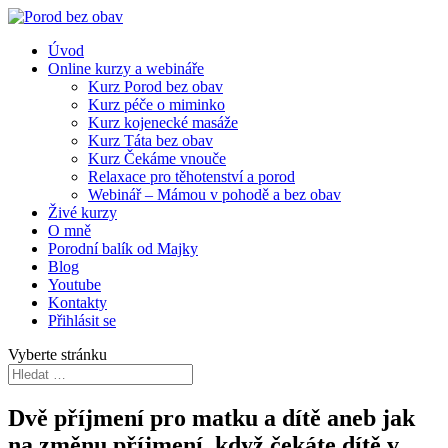
Úvod
Online kurzy a webináře
Kurz Porod bez obav
Kurz péče o miminko
Kurz kojenecké masáže
Kurz Táta bez obav
Kurz Čekáme vnouče
Relaxace pro těhotenství a porod
Webinář – Mámou v pohodě a bez obav
Živé kurzy
O mně
Porodní balík od Majky
Blog
Youtube
Kontakty
Přihlásit se
Vyberte stránku
Dvě příjmení pro matku a dítě aneb jak
na změnu příjmení, když čekáte dítě v