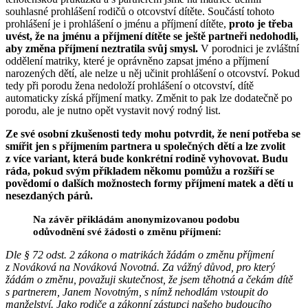
souhlasné prohlášení rodičů o otcovství dítěte. Součástí tohoto
prohlášení je i prohlášení o jménu a příjmení dítěte,
proto je třeba
uvést, že na jménu a příjmení dítěte se ještě partneři nedohodli,
aby změna příjmení neztratila svůj smysl.
V porodnici je zvláštní
oddělení matriky, které je oprávněno zapsat jméno a příjmení
narozených dětí, ale nelze u něj učinit prohlášení o otcovství. Pokud
tedy při porodu žena nedoloží prohlášení o otcovství, dítě
automaticky získá příjmení matky. Změnit to pak lze dodatečně po
porodu, ale je nutno opět vystavit nový rodný list.
Ze své osobní zkušenosti tedy mohu potvrdit, že není potřeba se
smířit jen s příjmením partnera u společných dětí a lze zvolit
z více variant, která bude konkrétní rodině vyhovovat. Budu
ráda, pokud svým příkladem někomu pomůžu a rozšíří se
povědomí o dalších možnostech formy příjmení matek a dětí u
nesezdaných párů.
Na závěr přikládám anonymizovanou podobu
odůvodnění své žádosti o změnu příjmení:
Dle § 72 odst. 2 zákona o matrikách žádám o změnu příjmení
z Nováková na Nováková Novotná. Za vážný důvod, pro který
žádám o změnu, považuji skutečnost, že jsem těhotná a čekám dítě
s partnerem, Janem Novotným, s nímž nehodlám vstoupit do
manželství. Jako rodiče a zákonní zástupci našeho budoucího