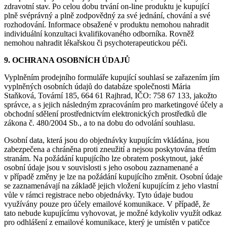
zdravotní stav. Po celou dobu trvání on-line produktu je kupující
plně svéprávný a plně zodpovědný za své jednání, chování a své
rozhodování. Informace obsažené v produktu nemohou nahradit
individuální konzultaci kvalifikovaného odborníka. Rovněž
nemohou nahradit lékařskou či psychoterapeutickou péči.
9. OCHRANA OSOBNÍCH ÚDAJŮ
Vyplněním prodejního formuláře kupující souhlasí se zařazením jím
vyplněných osobních údajů do databáze společnosti Mária
Staňková, Tovární 185, 664 61 Rajhrad, IČO: 758 67 133, jakožto
správce, a s jejich následným zpracováním pro marketingové účely a
obchodní sdělení prostřednictvím elektronických prostředků dle
zákona č. 480/2004 Sb., a to na dobu do odvolání souhlasu.
Osobní data, která jsou do objednávky kupujícím vkládána, jsou
zabezpečena a chráněna proti zneužití a nejsou poskytována třetím
stranám. Na požádání kupujícího lze obratem poskytnout, jaké
osobní údaje jsou v souvislosti s jeho osobou zaznamenané a
v případě změny je lze na požádání kupujícího změnit. Osobní údaje
se zaznamenávají na základě jejich vložení kupujícím z jeho vlastní
vůle v rámci registrace nebo objednávky. Tyto údaje budou
využívány pouze pro účely emailové komunikace. V případě, že
tato nebude kupujícímu vyhovovat, je možné kdykoliv využít odkaz
pro odhlášení z emailové komunikace, který je umístěn v patičce