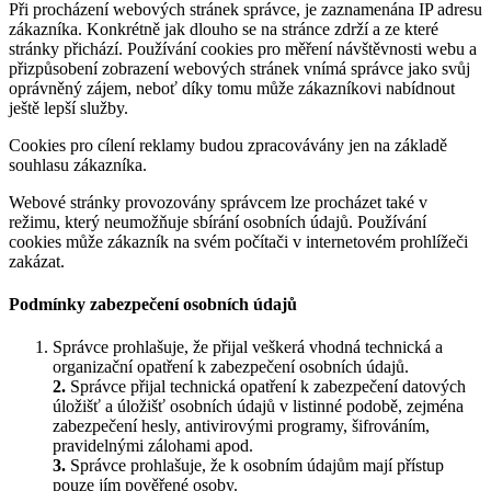
Při procházení webových stránek správce, je zaznamenána IP adresu
zákazníka. Konkrétně jak dlouho se na stránce zdrží a ze které
stránky přichází. Používání cookies pro měření návštěvnosti webu a
přizpůsobení zobrazení webových stránek vnímá správce jako svůj
oprávněný zájem, neboť díky tomu může zákazníkovi nabídnout
ještě lepší služby.
Cookies pro cílení reklamy budou zpracovávány jen na základě
souhlasu zákazníka.
Webové stránky provozovány správcem lze procházet také v
režimu, který neumožňuje sbírání osobních údajů. Používání
cookies může zákazník na svém počítači v internetovém prohlížeči
zakázat.
Podmínky zabezpečení osobních údajů
Správce prohlašuje, že přijal veškerá vhodná technická a
organizační opatření k zabezpečení osobních údajů.
2.
Správce přijal technická opatření k zabezpečení datových
úložišť a úložišť osobních údajů v listinné podobě, zejména
zabezpečení hesly, antivirovými programy, šifrováním,
pravidelnými zálohami apod.
3.
Správce prohlašuje, že k osobním údajům mají přístup
pouze jím pověřené osoby.