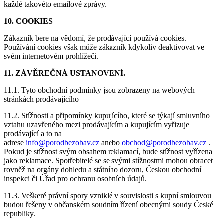
každé takovéto emailové zprávy.
10. COOKIES
Zákazník bere na vědomí, že prodávající používá cookies.
Používání cookies však může zákazník kdykoliv deaktivovat ve
svém internetovém prohlížeči.
11. ZÁVĚREČNÁ USTANOVENÍ.
11.1. Tyto obchodní podmínky jsou zobrazeny na webových
stránkách prodávajícího
11.2. Stížnosti a připomínky kupujícího, které se týkají smluvního
vztahu uzavřeného mezi prodávajícím a kupujícím vyřizuje
prodávající a to na
adrese
info@porodbezobav.cz
anebo
obchod@porodbezobav.cz
.
Pokud je stížnost svým obsahem reklamací, bude stížnost vyřízena
jako reklamace. Spotřebitelé se se svými stížnostmi mohou obracet
rovněž na orgány dohledu a státního dozoru, Českou obchodní
inspekci či Úřad pro ochranu osobních údajů.
11.3. Veškeré právní spory vzniklé v souvislosti s kupní smlouvou
budou řešeny v občanském soudním řízení obecnými soudy České
republiky.