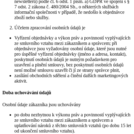
newsletterů) podle čl. 6 odst. 1 písm. a) GDPR ve spojení s §
7 odst. 2 zákona č. 480/2004 Sb., o některých službách
informační společnosti v případě, že nedošlo k objednávce
zboží nebo služby.
Účelem zpracování osobních údajů je
Vyřízení objednávky a výkon práv a povinností vyplývajících
ze smluvního vztahu mezi zákazníkem a správcem; při
objednávce jsou vyžadovány osobní údaje, které jsou nutné
pro úspěšné vyřízení objednávky (jméno a adresa, kontakt),
poskytnutí osobních údajů je nutným požadavkem pro
uzavření a plnění smlouvy, bez poskytnutí osobních údajů
není možné smlouvu uzavřít či jí ze strany správce plnit,
zasílání obchodních sdělení a činění dalších marketingových
aktivit.
Doba uchovávání údajů
Osobní údaje zákazníka jsou uchovávány
po dobu nezbytnou k výkonu práv a povinností vyplývajících
ze smluvního vztahu mezi zákazníkem a správcem a
uplatňování nároků z těchto smluvních vztahů (po dobu 15 let
od ukončení smluvního vztahu).