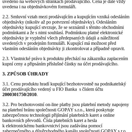
uvedeno na webových stránkách prodávajícího. Cena je dále vždy
uvedena i na objednávkovém formuláři.
2.2. Smluvní vztah mezi prodávajícím a kupujícím vzniká odesláním
objednávky (nikoliv až po potvrzení objednávky). Odesláním
objednávky kupující stvrzuje, že se seznámil s těmito obchodními
podmínkami a že s nimi souhlasí. Podmínkou platné elektronické
objednávky je vyplnění všech předepsaných údajů a náležitostí
uvedených v prodejním formuláři. Kupující má možnost před
vlastním odesláním objednávky ji zkontrolovat a případně opravit.
2.3. Vlastnické právo k produktu přechází na zákazníka zaplacením
kupní ceny a připsáním příslušné částky na účet prodávajícího.
3. ZPŮSOB ÚHRADY
3.1. Cenu produktu hradí kupující bezhotovostně na podnikatelský
účet prodávajícího vedený u FIO Banka s číslem účtu
2000301750
/2010
.
3.2. Pro bezhotovostní on-line platby jsou platební metody napojeny
na platební bránu společnosti GOPAY s.r.o., která poskytuje
zabezpečenou technologii přijímání platebních karet a online
bankovních převodů. Čísla platebních karet a hesla
k elektronickému bankovnictví jsou zadávána pomocí
zabezpečeného a důvěryhodného kanálu společnosti GOPAY s.r.o.