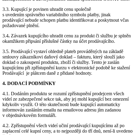
3.3. Kupující je povinen uhradit cenu společně
s uvedením správného variabilního symbolu platby, jinak
prodávající nebude schopen platbu identifikovat a poskytnout včas
požadované plnění.
3.4
.
Závazek kupujícího uhradit cenu za produkt či službu je splněn
okamžikem připsání příslušné částky na účet prodávajícího.
3.5. Prodávající vystaví ohledně plateb prováděných na základě
smlouvy zákazníkovi daňový doklad – fakturu, který slouží jako
doklad o zakoupení produktu, zboží či služby. Tento je zaslán
kupujícímu při zpřístupnění kurzu v elektronické podobě ke stažení
Prodávající je plátcem daně z přidané hodnoty.
4. DODACÍ PODMÍNKY
4.1. Dodáním produktu se rozumí zpřístupnění prodejcem všech
videí ze zabezpečené sekce tak, aby jej mohl kupující bez omezení
kdykoliv využít. O této skutečnosti bude kupující automaticky
informován zasláním emailu na emailovou adresu jím zadanou
v objednávkovém formuláři.
4.2. Zpřístupnění všech videí učiní prodávající kupujícímu až po
zaplacení celé kupní ceny, a to nejpozději do tří dnů, není-li uvedeno