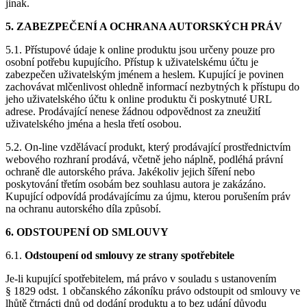
jinak.
5. ZABEZPEČENÍ A OCHRANA AUTORSKÝCH PRÁV
5.1. Přístupové údaje k online produktu jsou určeny pouze pro
osobní potřebu kupujícího. Přístup k uživatelskému účtu je
zabezpečen uživatelským jménem a heslem. Kupující je povinen
zachovávat mlčenlivost ohledně informací nezbytných k přístupu do
jeho uživatelského účtu k online produktu či poskytnuté URL
adrese. Prodávající nenese žádnou odpovědnost za zneužití
uživatelského jména a hesla třetí osobou.
5.2. On-line vzdělávací produkt, který prodávající prostřednictvím
webového rozhraní prodává, včetně jeho náplně, podléhá právní
ochraně dle autorského práva. Jakékoliv jejich šíření nebo
poskytování třetím osobám bez souhlasu autora je zakázáno.
Kupující odpovídá prodávajícímu za újmu, kterou porušením práv
na ochranu autorského díla způsobí.
6. ODSTOUPENÍ OD SMLOUVY
6.1.
Odstoupení od smlouvy ze strany spotřebitele
Je-li kupující spotřebitelem, má právo v souladu s ustanovením
§ 1829 odst. 1 občanského zákoníku právo odstoupit od smlouvy ve
lhůtě čtrnácti dnů od dodání produktu a to bez udání důvodu