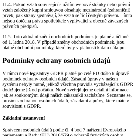
11.4. Pokud vztah související s užitím webové stránky nebo právní
vztah založený kupní smlouvou obsahuje mezinárodní (zahraniční)
prvek, pak strany sjednávají, že vztah se řídí českým právem. Tímto
nejsou dotčena práva spotřebitele vyplývající z obecně závazných
právních předpisů.
11.5. Toto aktuální znění obchodních podmínek je platné a účinné
od 1. ledna 2018. V případě změny obchodních podmínek, jsou
platné obchodní podmínky, které byly v platnosti k datu nákupu.
Podmínky ochrany osobních údajů
V rámci nové legislativy GDPR platné po celé EU došlo k úpravě
podmínek ochrany osobních údajů. Zásadní úpravy v našem
systému nebyly nutné, jelikož všechna pravidla vycházející z GDPR
dodržujeme již od počátku. Nově zveřejňujeme detailní informace,
jak se soukromými údaji našich zákazníků zacházíme. Seznamte se,
prosím s ochranou osobních údajů, zásadami a právy, které máte v
souvislosti s GDPR.
Základní ustanovení
Správcem osobních údajů podle čl. 4 bod 7 nařízení Evropského
parlamentu a Rady (EU) 2016/679 o ochraně fyzických osob v