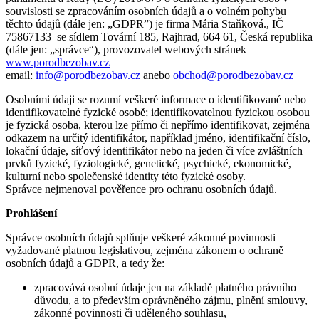
souvislosti se zpracováním osobních údajů a o volném pohybu
těchto údajů (dále jen: „GDPR”) je firma Mária Staňková., IČ
75867133
se sídlem Tovární 185, Rajhrad, 664 61, Česká republika
(dále jen: „správce“), provozovatel webových stránek
www.porodbezobav.cz
email:
info@porodbezobav.cz
anebo
obchod@porodbezobav.cz
Osobními údaji se rozumí veškeré informace o identifikované nebo
identifikovatelné fyzické osobě; identifikovatelnou fyzickou osobou
je fyzická osoba, kterou lze přímo či nepřímo identifikovat, zejména
odkazem na určitý identifikátor, například jméno, identifikační číslo,
lokační údaje, síťový identifikátor nebo na jeden či více zvláštních
prvků fyzické, fyziologické, genetické, psychické, ekonomické,
kulturní nebo společenské identity této fyzické osoby.
Správce nejmenoval pověřence pro ochranu osobních údajů.
Prohlášení
Správce osobních údajů splňuje veškeré zákonné povinnosti
vyžadované platnou legislativou, zejména zákonem o ochraně
osobních údajů a GDPR, a tedy že:
zpracovává osobní údaje jen na základě platného právního
důvodu, a to především oprávněného zájmu, plnění smlouvy,
zákonné povinnosti či uděleného souhlasu,