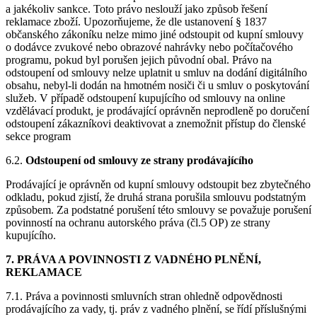
a jakékoliv sankce. Toto právo neslouží jako způsob řešení
reklamace zboží. Upozorňujeme, že dle ustanovení § 1837
občanského zákoníku nelze mimo jiné odstoupit od kupní smlouvy
o dodávce zvukové nebo obrazové nahrávky nebo počítačového
programu, pokud byl porušen jejich původní obal. Právo na
odstoupení od smlouvy nelze uplatnit u smluv na dodání digitálního
obsahu, nebyl-li dodán na hmotném nosiči či u smluv o poskytování
služeb. V případě odstoupení kupujícího od smlouvy na online
vzdělávací produkt, je prodávající oprávněn neprodleně po doručení
odstoupení zákazníkovi deaktivovat a znemožnit přístup do členské
sekce program
6.2.
Odstoupení od smlouvy ze strany prodávajícího
Prodávající je oprávněn od kupní smlouvy odstoupit bez zbytečného
odkladu, pokud zjistí, že druhá strana porušila smlouvu podstatným
způsobem. Za podstatné porušení této smlouvy se považuje porušení
povinností na ochranu autorského práva (čl.5 OP) ze strany
kupujícího.
7. PRÁVA A POVINNOSTI Z VADNÉHO PLNĚNÍ,
REKLAMACE
7.1. Práva a povinnosti smluvních stran ohledně odpovědnosti
prodávajícího za vady, tj. práv z vadného plnění, se řídí příslušnými