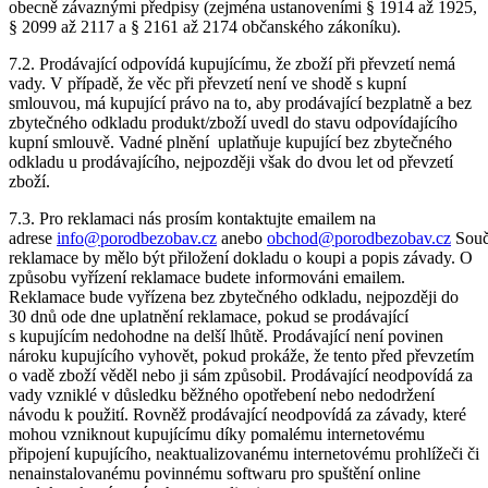
obecně závaznými předpisy (zejména ustanoveními § 1914 až 1925,
§ 2099 až 2117 a § 2161 až 2174 občanského zákoníku).
7.2. Prodávající odpovídá kupujícímu, že zboží při převzetí nemá
vady. V případě, že věc při převzetí není ve shodě s kupní
smlouvou, má kupující právo na to, aby prodávající bezplatně a bez
zbytečného odkladu produkt/zboží uvedl do stavu odpovídajícího
kupní smlouvě. Vadné plnění uplatňuje kupující bez zbytečného
odkladu u prodávajícího, nejpozději však do dvou let od převzetí
zboží.
7.3. Pro reklamaci nás prosím kontaktujte emailem na
adrese
info@porodbezobav.cz
anebo
obchod@porodbezobav.cz
Souč
reklamace by mělo být přiložení dokladu o koupi a popis závady. O
způsobu vyřízení reklamace budete informováni emailem.
Reklamace bude vyřízena bez zbytečného odkladu, nejpozději do
30 dnů ode dne uplatnění reklamace, pokud se prodávající
s kupujícím nedohodne na delší lhůtě. Prodávající není povinen
nároku kupujícího vyhovět, pokud prokáže, že tento před převzetím
o vadě zboží věděl nebo ji sám způsobil. Prodávající neodpovídá za
vady vzniklé v důsledku běžného opotřebení nebo nedodržení
návodu k použití. Rovněž prodávající neodpovídá za závady, které
mohou vzniknout kupujícímu díky pomalému internetovému
připojení kupujícího, neaktualizovanému internetovému prohlížeči či
nenainstalovanému povinnému softwaru pro spuštění online