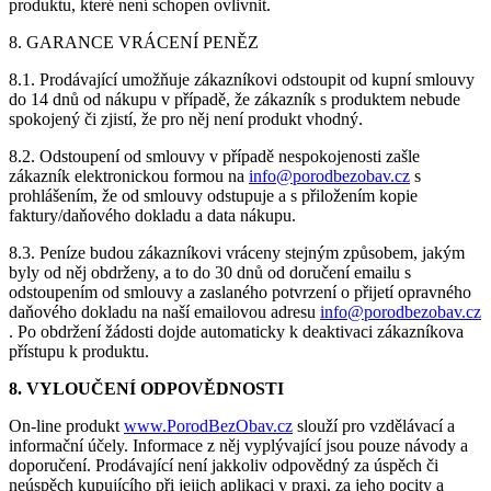
produktu, které není schopen ovlivnit.
8. GARANCE VRÁCENÍ PENĚZ
8.1. Prodávající umožňuje zákazníkovi odstoupit od kupní smlouvy
do 14 dnů od nákupu v případě, že zákazník s produktem nebude
spokojený či zjistí, že pro něj není produkt vhodný.
8.2. Odstoupení od smlouvy v případě nespokojenosti zašle
zákazník elektronickou formou na
info@porodbezobav.cz
s
prohlášením, že od smlouvy odstupuje a s přiložením kopie
faktury/daňového dokladu a data nákupu.
8.3. Peníze budou zákazníkovi vráceny stejným způsobem, jakým
byly od něj obdrženy, a to do 30 dnů od doručení emailu s
odstoupením od smlouvy a zaslaného potvrzení o přijetí opravného
daňového dokladu na naší emailovou adresu
info@porodbezobav.cz
. Po obdržení žádosti dojde automaticky k deaktivaci zákazníkova
přístupu k produktu.
8. VYLOUČENÍ ODPOVĚDNOSTI
On-line produkt
www.PorodBezObav.cz
slouží pro vzdělávací a
informační účely. Informace z něj vyplývající jsou pouze návody a
doporučení. Prodávající není jakkoliv odpovědný za úspěch či
neúspěch kupujícího při jejich aplikaci v praxi, za jeho pocity a