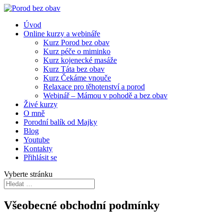
Úvod
Online kurzy a webináře
Kurz Porod bez obav
Kurz péče o miminko
Kurz kojenecké masáže
Kurz Táta bez obav
Kurz Čekáme vnouče
Relaxace pro těhotenství a porod
Webinář – Mámou v pohodě a bez obav
Živé kurzy
O mně
Porodní balík od Majky
Blog
Youtube
Kontakty
Přihlásit se
Vyberte stránku
Všeobecné obchodní podmínky