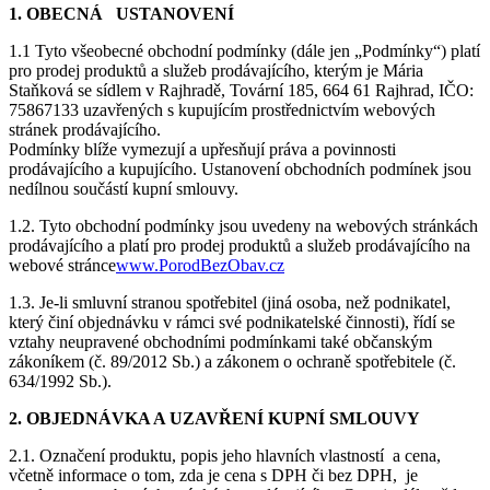
1. OBECNÁ USTANOVENÍ
1.1 Tyto všeobecné obchodní podmínky (dále jen „Podmínky“) platí
pro prodej produktů a služeb prodávajícího, kterým je Mária
Staňková se sídlem v Rajhradě, Tovární 185, 664 61 Rajhrad, IČO:
75867133 uzavřených s kupujícím prostřednictvím webových
stránek prodávajícího.
Podmínky blíže vymezují a upřesňují práva a povinnosti
prodávajícího a kupujícího. Ustanovení obchodních podmínek jsou
nedílnou součástí kupní smlouvy.
1.2. Tyto obchodní podmínky jsou uvedeny na webových stránkách
prodávajícího a platí pro prodej produktů a služeb prodávajícího na
webové stránce
www.PorodBezObav.cz
1.3. Je-li smluvní stranou spotřebitel (jiná osoba, než podnikatel,
který činí objednávku v rámci své podnikatelské činnosti), řídí se
vztahy neupravené obchodními podmínkami také občanským
zákoníkem (č. 89/2012 Sb.) a zákonem o ochraně spotřebitele (č.
634/1992 Sb.).
2. OBJEDNÁVKA A UZAVŘENÍ KUPNÍ SMLOUVY
2.1. Označení produktu, popis jeho hlavních vlastností a cena,
včetně informace o tom, zda je cena s DPH či bez DPH, je